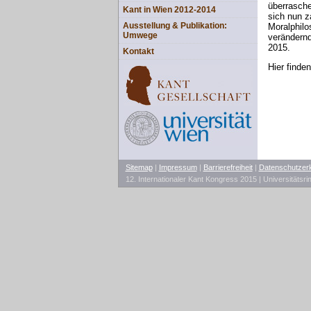
überrasche
Kant in Wien 2012-2014
sich nun z
Ausstellung & Publikation:
Moralphilo
Umwege
verändernd
2015.
Kontakt
Hier finde
Sitemap
|
Impressum
|
Barrierefreiheit
|
Datenschutzer
12. Internationaler Kant Kongress 2015 | Universitätsr