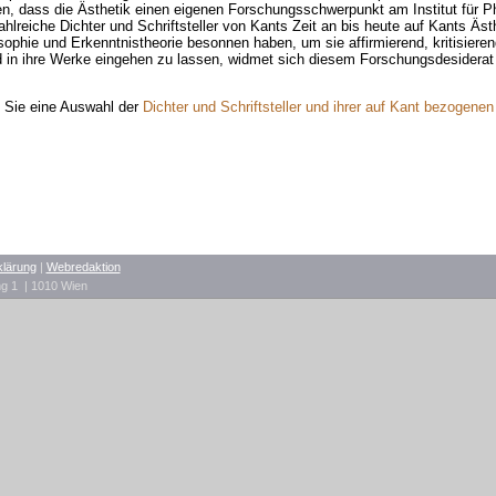
n, dass die Ästhetik einen eigenen Forschungsschwerpunkt am Institut für Phi
ahlreiche Dichter und Schriftsteller von Kants Zeit an bis heute auf Kants Äst
sophie und Erkenntnistheorie besonnen haben, um sie affirmierend, kritisieren
 in ihre Werke eingehen zu lassen, widmet sich diesem Forschungsdesiderat
n Sie eine Auswahl der
Dichter und Schriftsteller und ihrer auf Kant bezogene
klärung
|
Webredaktion
ing 1 | 1010 Wien