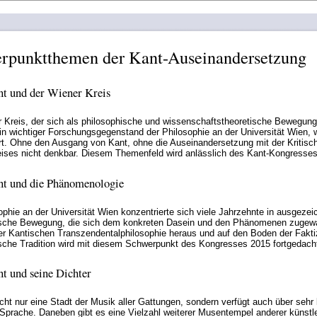
rpunktthemen der Kant-Auseinandersetzung
t und der Wiener Kreis
 Kreis, der sich als philosophische und wissenschaftstheoretische Bewegun
ein wichtiger Forschungsgegenstand der Philosophie an der Universität Wien,
rt. Ohne den Ausgang von Kant, ohne die Auseinandersetzung mit der Kritisch
ises nicht denkbar. Diesem Themenfeld wird anlässlich des Kant-Kongresse
t und die Phänomenologie
ophie an der Universität Wien konzentrierte sich viele Jahrzehnte in ausgeze
ische Bewegung, die sich dem konkreten Dasein und den Phänomenen zugewan
er Kantischen Transzendentalphilosophie heraus und auf den Boden der Faktizi
sche Tradition wird mit diesem Schwerpunkt des Kongresses 2015 fortgedach
t und seine Dichter
icht nur eine Stadt der Musik aller Gattungen, sondern verfügt auch über seh
Sprache. Daneben gibt es eine Vielzahl weiterer Musentempel anderer künstle