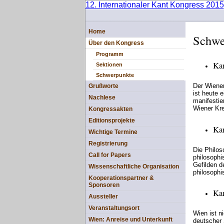
12. Internationaler Kant Kongress 2015
Home
Schwe
Über den Kongress
Programm
Kan
Sektionen
Schwerpunkte
Der Wiener
Grußworte
ist heute 
Nachlese
manifestie
Wiener Kre
Kongressakten
Editionsprojekte
Kan
Wichtige Termine
Registrierung
Die Philos
Call for Papers
philosoph
Gefilden d
Wissenschaftliche Organisation
philosophi
Kooperationspartner &
Sponsoren
Kan
Aussteller
Veranstaltungsort
Wien ist n
Wien: Anreise und Unterkunft
deutscher 