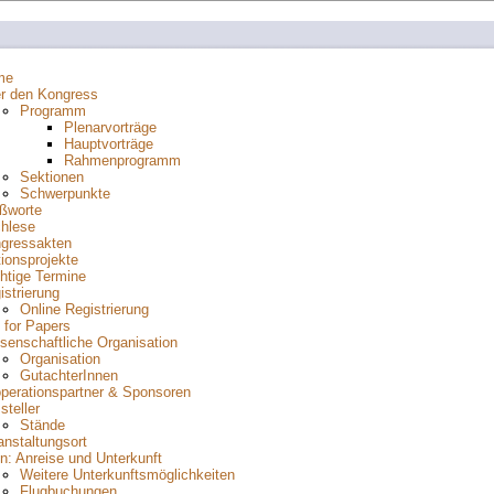
me
r den Kongress
Programm
Plenarvorträge
Hauptvorträge
Rahmenprogramm
Sektionen
Schwerpunkte
ßworte
hlese
gressakten
tionsprojekte
htige Termine
istrierung
Online Registrierung
l for Papers
senschaftliche Organisation
Organisation
GutachterInnen
perationspartner & Sponsoren
steller
Stände
anstaltungsort
n: Anreise und Unterkunft
Weitere Unterkunftsmöglichkeiten
Flugbuchungen