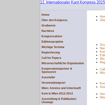
12. Internationaler Kant Kongress 2015
Home
Ho
Übe
Über den Kongress
Grußworte
Nachlese
Kongressakten
Editionsprojekte
Gru
Wichtige Termine
Nac
Kon
Registrierung
Edi
Call for Papers
Wic
Reg
Wissenschaftliche Organisation
Kooperationspartner &
Cal
Sponsoren
Wis
Aussteller
Veranstaltungsort
Koo
Aus
Wien: Anreise und Unterkunft
Kant in Wien 2012-2014
Ver
Wie
Ausstellung & Publikation:
Umwege