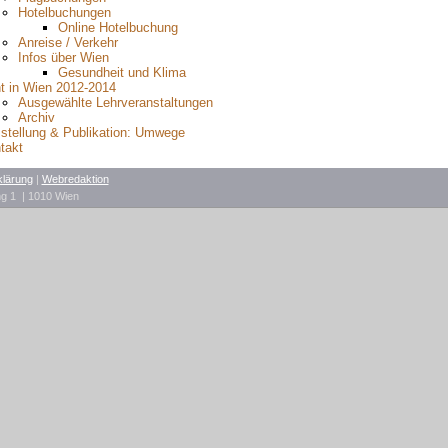
Hotelbuchungen
Online Hotelbuchung
Anreise / Verkehr
Infos über Wien
Gesundheit und Klima
t in Wien 2012-2014
Ausgewählte Lehrveranstaltungen
Archiv
stellung & Publikation: Umwege
takt
klärung
|
Webredaktion
ing 1 | 1010 Wien