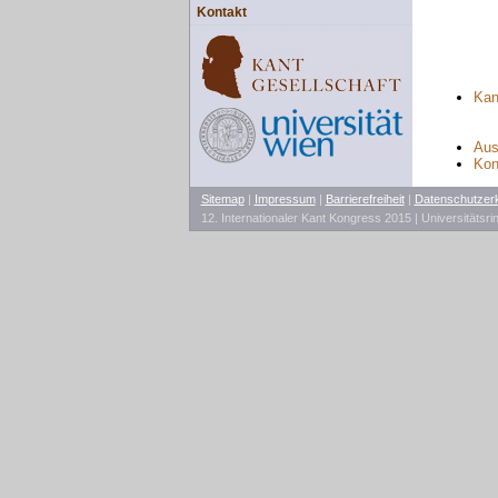
Kontakt
Kan
Aus
Kon
Sitemap
|
Impressum
|
Barrierefreiheit
|
Datenschutzer
12. Internationaler Kant Kongress 2015 | Universitätsr