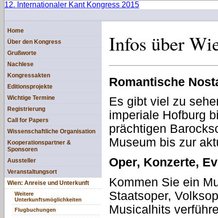
12. Internationaler Kant Kongress 2015
Home
Infos über Wi
Über den Kongress
Grußworte
Nachlese
Kongressakten
Romantische Nosta
Editionsprojekte
Wichtige Termine
Es gibt viel zu se
Registrierung
imperiale Hofburg b
Call for Papers
prächtigen Barocks
Wissenschaftliche Organisation
Museum bis zur aktu
Kooperationspartner &
Sponsoren
Oper, Konzerte, Eve
Aussteller
Veranstaltungsort
Kommen Sie ein Mus
Wien: Anreise und Unterkunft
Staatsoper, Volkso
Weitere
Unterkunftsmöglichkeiten
Musicalhits verführ
Flugbuchungen