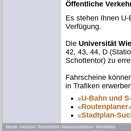
Öffentliche Verkeh
Es stehen Ihnen U-
Verfügung.
Die
Universität Wi
42, 43, 44, D (Stati
Schottentor) zu erre
Fahrscheine können
in Trafiken erwerben
U-Bahn und S
Routenplaner
Stadtplan-Suc
Sitemap
|
Impressum
|
Barrierefreiheit
|
Datenschutzerklärung
|
Webredaktion