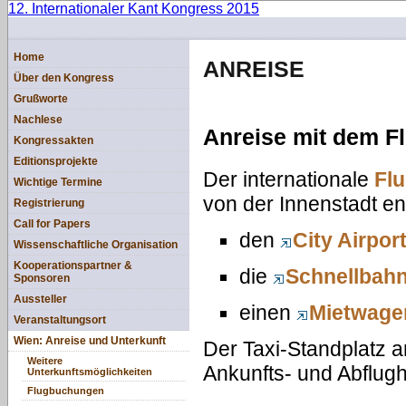
12. Internationaler Kant Kongress 2015
Home
ANREISE
Über den Kongress
Grußworte
Nachlese
Anreise mit dem F
Kongressakten
Editionsprojekte
Der internationale
Fl
Wichtige Termine
von der Innenstadt ent
Registrierung
Call for Papers
den
City Airpor
Wissenschaftliche Organisation
Kooperationspartner &
die
Schnellbahn
Sponsoren
Aussteller
einen
Mietwagen
Veranstaltungsort
Wien: Anreise und Unterkunft
Der Taxi-Standplatz a
Weitere
Ankunfts- und Abflugh
Unterkunftsmöglichkeiten
Flugbuchungen